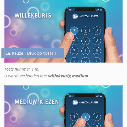
2a. Keuze - Druk op toets 1 +
Toets nummer 1 in.
U wordt verbonden met
willekeurig medium