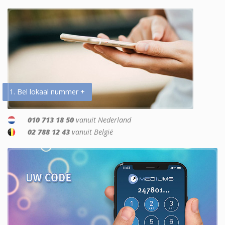
1. Bel lokaal nummer +
010 713 18 50
vanuit Nederland
02 788 12 43
vanuit België