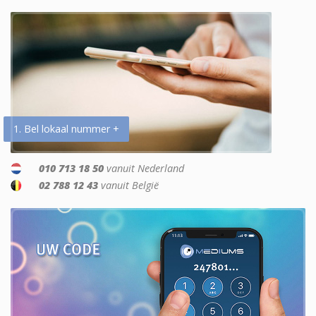
1. Bel lokaal nummer +
010 713 18 50
vanuit Nederland
02 788 12 43
vanuit België