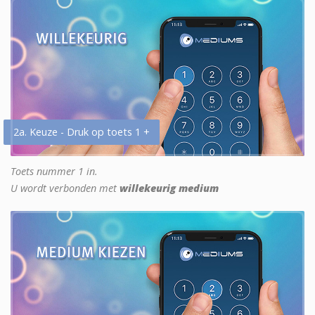
2a. Keuze - Druk op toets 1 +
Toets nummer 1 in.
U wordt verbonden met
willekeurig medium