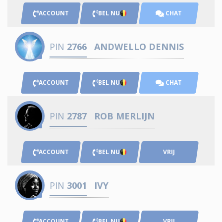
ACCOUNT
BEL NU
CHAT
PIN
2766
ANDWELLO DENNIS
ACCOUNT
BEL NU
CHAT
PIN
2787
ROB MERLIJN
ACCOUNT
BEL NU
VRIJ
PIN
3001
IVY
ACCOUNT
BEL NU
VRIJ