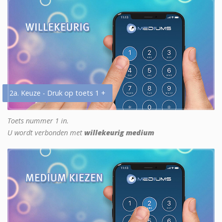
2a. Keuze - Druk op toets 1 +
Toets nummer 1 in.
U wordt verbonden met
willekeurig medium