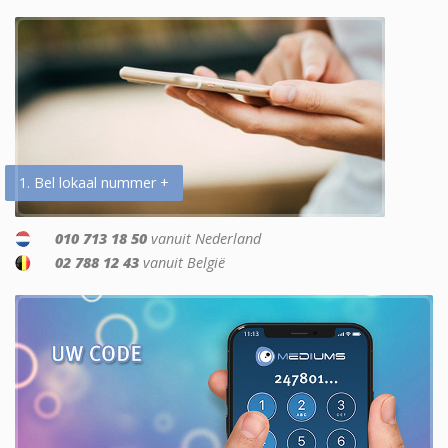
1. Bel lokaal nummer +
010 713 18 50
vanuit Nederland
02 788 12 43
vanuit België