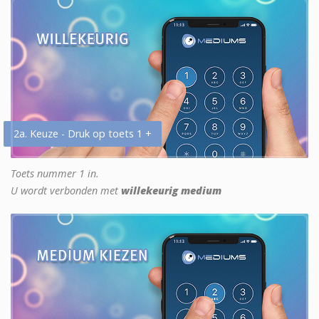
2a. Keuze - Druk op toets 1 +
Toets nummer 1 in.
U wordt verbonden met
willekeurig medium