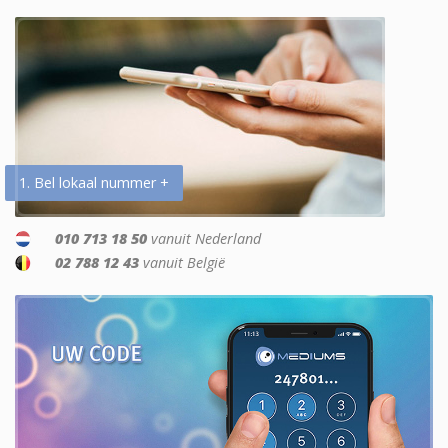
1. Bel lokaal nummer +
010 713 18 50
vanuit Nederland
02 788 12 43
vanuit België