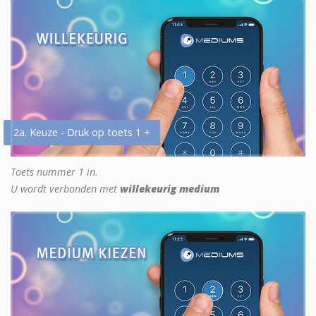
2a. Keuze - Druk op toets 1 +
Toets nummer 1 in.
U wordt verbonden met
willekeurig medium