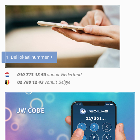
1. Bel lokaal nummer +
010 713 18 50
vanuit Nederland
02 788 12 43
vanuit België