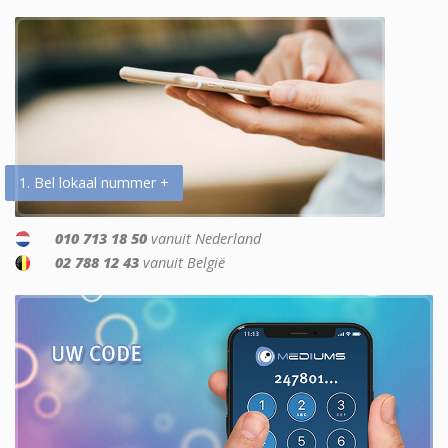
1. Bel lokaal nummer +
010 713 18 50
vanuit Nederland
02 788 12 43
vanuit België