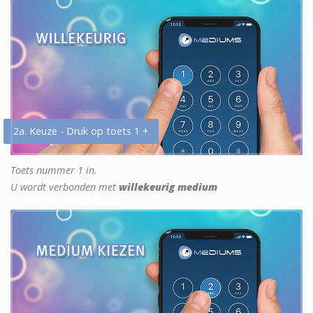
2a. Keuze - Druk op toets 1 +
Toets nummer 1 in.
U wordt verbonden met
willekeurig medium