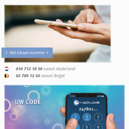
1. Bel lokaal nummer +
010 713 18 50
vanuit Nederland
02 788 12 43
vanuit België