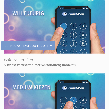
2a. Keuze - Druk op toets 1 +
Toets nummer 1 in.
U wordt verbonden met
willekeurig medium