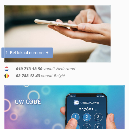
1. Bel lokaal nummer +
010 713 18 50
vanuit Nederland
02 788 12 43
vanuit België