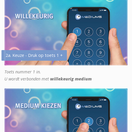
2a. Keuze - Druk op toets 1 +
Toets nummer 1 in.
U wordt verbonden met
willekeurig medium