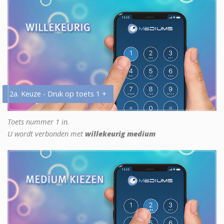
2a. Keuze - Druk op toets 1 +
Toets nummer 1 in.
U wordt verbonden met
willekeurig medium