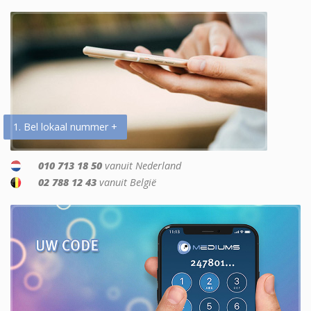
1. Bel lokaal nummer +
010 713 18 50
vanuit Nederland
02 788 12 43
vanuit België