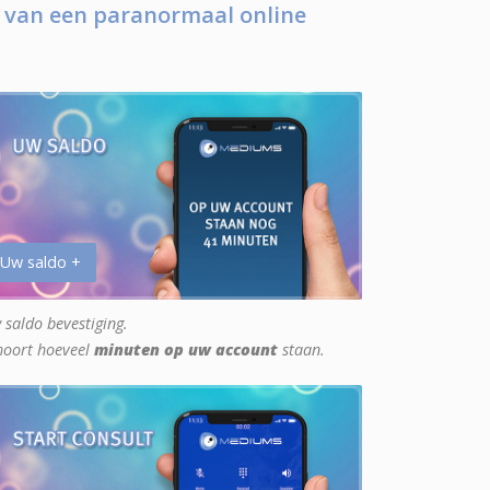
 van een paranormaal online
 Uw saldo +
 saldo bevestiging.
hoort hoeveel
minuten op uw account
staan.