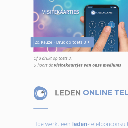
2c. Keuze - Druk op toets 3 +
Of u drukt op toets 3.
U hoort de
visitekaartjes van onze mediums
LEDEN
ONLINE TE
Hoe werkt een
leden
-telefoonconsult