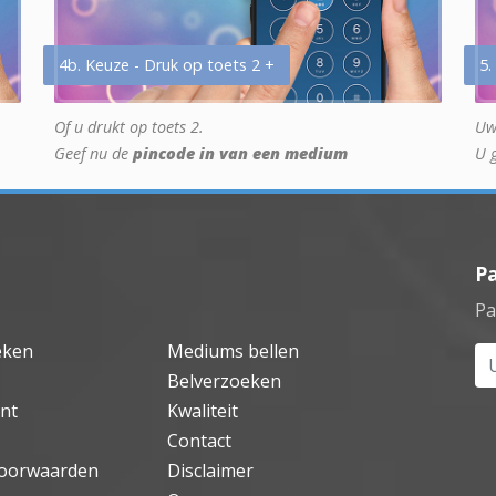
4b. Keuze - Druk op toets 2 +
5.
Of u drukt op toets 2.
Uw
Geef nu de
pincode in van een medium
U 
P
Pa
eken
Mediums bellen
Uw
Belverzoeken
nt
Kwaliteit
Contact
oorwaarden
Disclaimer