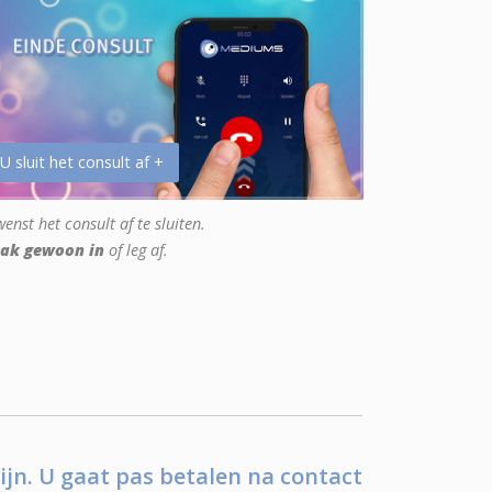
 U sluit het consult af +
enst het consult af te sluiten.
ak gewoon in
of leg af.
ijn. U gaat pas betalen na contact