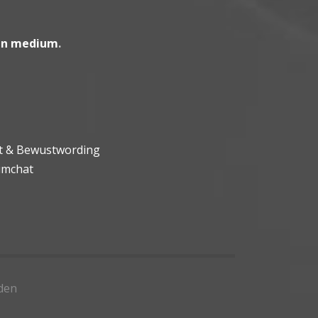
en medium
.
ht & Bewustwording
umchat
den