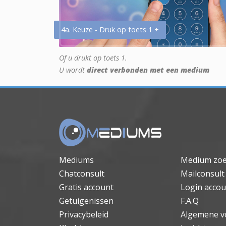
4a. Keuze - Druk op toets 1 +
Of u drukt op toets 1.
U wordt
direct verbonden met een medium
Mediums
Medium zo
Chatconsult
Mailconsult
Gratis account
Login accou
Getuigenissen
F.A.Q
Privacybeleid
Algemene v