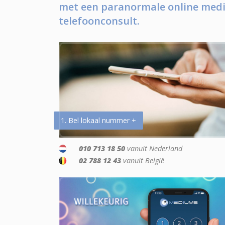
met een paranormale online medi
telefoonconsult.
1. Bel lokaal nummer +
010 713 18 50
vanuit Nederland
02 788 12 43
vanuit België