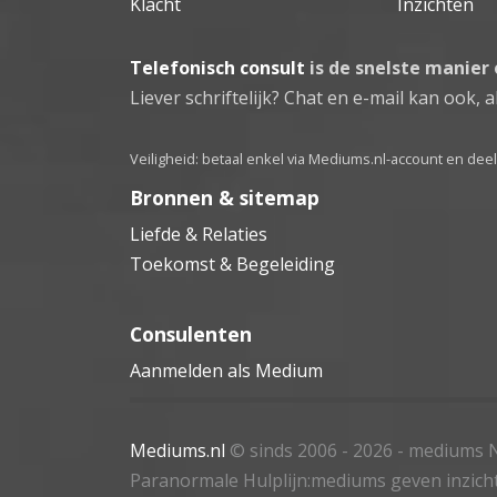
Klacht
Inzichten
Telefonisch consult
is de snelste manier
Liever schriftelijk? Chat en e-mail kan ook, al
Veiligheid: betaal enkel via Mediums.nl-account en de
Bronnen & sitemap
Liefde & Relaties
Toekomst & Begeleiding
Consulenten
Aanmelden als Medium
Mediums.nl
© sinds 2006 - 2026
- mediums N
Paranormale Hulplijn:mediums geven inzich