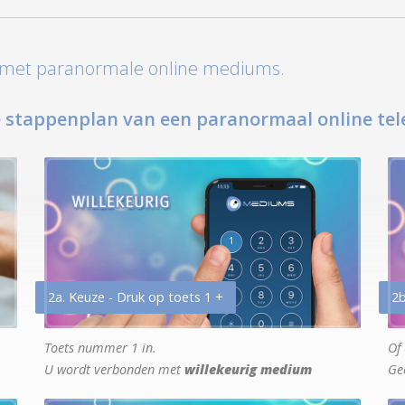
t met paranormale online mediums.
 stappenplan van een paranormaal online tel
2a. Keuze - Druk op toets 1 +
2b
Toets nummer 1 in.
Of 
U wordt verbonden met
willekeurig medium
Ge