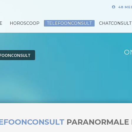
48 ME
E
HOROSCOOP
TELEFOONCONSULT
CHATCONSULT
O
EFOONCONSULT
LEFOONCONSULT
PARANORMALE 