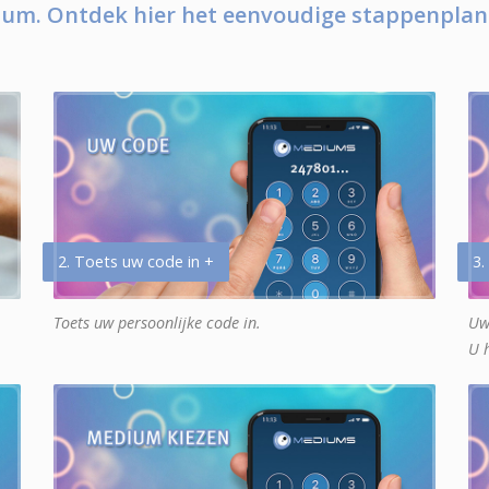
um. Ontdek hier het eenvoudige stappenplan
2. Toets uw code in +
3.
Toets uw persoonlijke code in.
Uw
U 