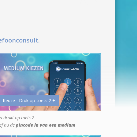
efoonconsult.
. Keuze - Druk op toets 2 +
u drukt op toets 2.
ef nu de
pincode in van een medium